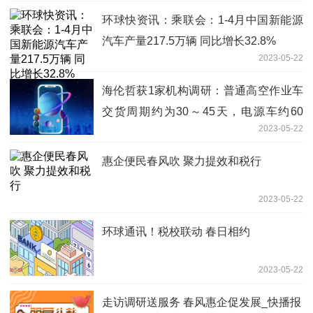
环球快资讯：乘联会：1-4月中国新能源
汽车产量217.5万辆 同比增长32.8%
2023-05-22
海伦哲获1家机构调研：普通高空作业车
交货周期约为30～45天，电源车约60
2023-05-22
天，若是大高度的高空作业车、大型的电
源车或者涉及进口零部件的交货周期为3
惠企便民春风吹 聚力提效和税行
个月或更长时间（附调研问答）
2023-05-22
环球通讯！税校联动 春日相约
2023-05-22
走访调研送服务 春风惠企促发展_快播报