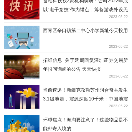
雷柏科技获2家机构调研：公司2022年底
以“电子竞技”作为锚点，筹备游戏外设无
2023-05-22
线化革新的“+”计划，打造低延时、长续
航、远距离、抗干扰的无线电竞产品（附
西青区辛口镇第二中心小学新址今天投用
调研问答）
2023-05-22
拓维信息: 关于延期回复深圳证券交易所
年报问询函的公告 天天快报
2023-05-22
当前速递！新疆克孜勒苏州阿合奇县发生
3.1级地震，震源深度10千米：中国地震
2023-05-22
台网正式测定
环球焦点！海淘要注意了！这些物品是不
能邮寄入境的