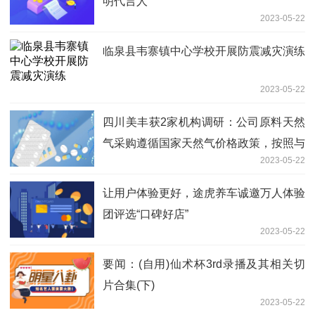
明代言人
2023-05-22
临泉县韦寨镇中心学校开展防震减灾演练
2023-05-22
四川美丰获2家机构调研：公司原料天然
气采购遵循国家天然气价格政策，按照与
2023-05-22
供应方签订的年度合同执行，如遇价格调
整会及时更新合同（附调研问答） 天天
让用户体验更好，途虎养车诚邀万人体验
时讯
团评选“口碑好店”
2023-05-22
要闻：(自用)仙术杯3rd录播及其相关切
片合集(下)
2023-05-22