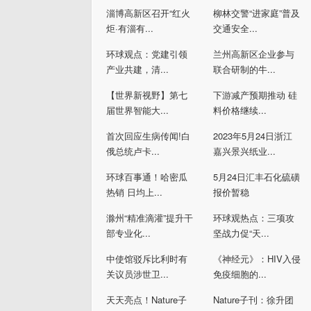
淄博高新区召开“红火
柳林交警“进家庭”普及
炬·有淄有...
交通安全...
环球观点：党建引领
兰州高新区企业参与
产业共建，清...
联合研制的牛...
【世界新视野】第七
下游减产预期推动 硅
届世界智能大...
料价格继续...
首次回应生病传闻!白
2023年5月24日浙江
俄总统卢卡...
嘉兴景兴纸业...
环球百事通！哈密瓜
5月24日汇丰石化硫磺
热销 日均上...
报价暂稳
滁州“精准滴灌”提升干
环球观热点：三项攻
部专业化...
坚战力促“天...
中使馆驳斥比利时有
《神经元》：HIV入侵
关议员涉世卫...
免疫细胞的...
天天亮点！Nature子
Nature子刊：徐升团