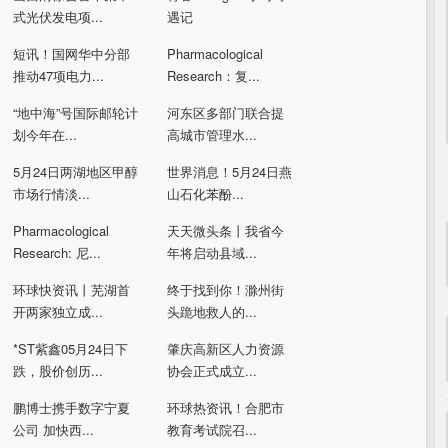
式光伏发电项...
遇记
短讯！国网华中分部
Pharmacological
推动47项电力...
Research：复...
“地中海”号国际邮轮计
河东区多部门联合提
划今年在...
高城市管理水...
5月24日两湖地区甲醇
世界消息！5月24日燕
市场行情淡...
山石化苯酚...
Pharmacological
天天微头条丨我省今
Research: 尼...
年将启动县域...
环球快资讯丨芜湖首
终于找到你！滁州街
开两家独立成...
头跪地救人的...
*ST紫鑫05月24日下
肇庆高新区人力资源
跌，股价创历...
协会正式成立...
鹏博士携手数字宁夏
环球热资讯！合肥市
公司 加快西...
教育考试院召...