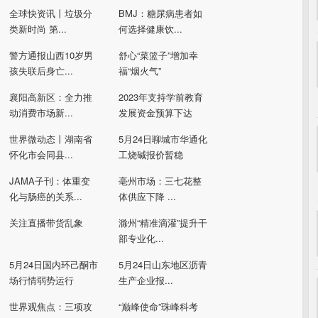
全球快资讯丨垃圾分
BMJ：糖尿病患者如
类新时尚 第...
何选择健康饮...
警方通报山西10岁男
舒心“菜篮子”增加幸
孩失联后身亡...
福“烟火气”
襄阳高新区：全力推
2023年支持学前教育
动消费市场新...
发展资金预算下达
世界微动态丨湖南省
5月24日聊城市华通化
怀化市会同县...
工烧碱报价暂稳
JAMA子刊：体重变
亳州市场：三七花整
化与肠癌的关系...
体供应下降 ...
关注直播带货乱象
滁州“精准滴灌”提升干
部专业化...
5月24日国内环己酮市
5月24日山东地区沥青
场行情弱势运行
生产企业报...
世界观焦点：三项攻
“巅峰使命”珠峰科考