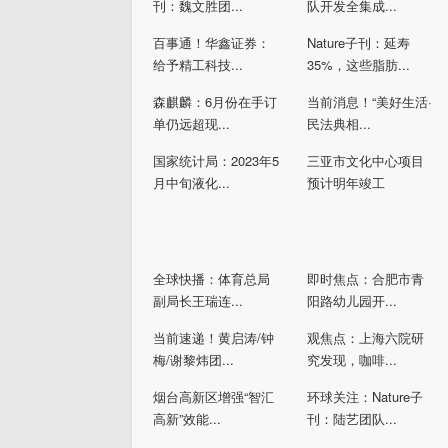
刊：魏文胜团...
队开发全集成...
百事通！华鑫证券：
Nature子刊：延寿
给予精工科技...
35%，这些脂肪...
森麒麟：6月份在手订
当前消息！“美好生活·
单仍远超现...
民法典相...
国家统计局：2023年5
三亚市文化中心项目
月中旬液化...
预计明年竣工
全球快播：体育总局
即时焦点：合肥市青
副局长王瑞连...
阳路幼儿园开...
当前速递！黄启涛/钟
观焦点：上海六院研
梅/谢黎炜团...
究发现，咖啡...
烟台高新区增强“智汇
环球关注：Nature子
高新”效能...
刊：陆艺团队...