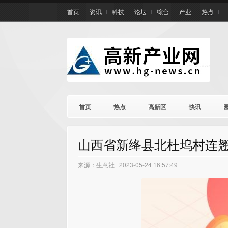
首页
资讯
科技
论坛
综合
产业
热点
首页
热点
高新区
快讯
山西省新绛县北杜坞村连翘
来源：生意社 | 2023-05-24 16:57:49 |