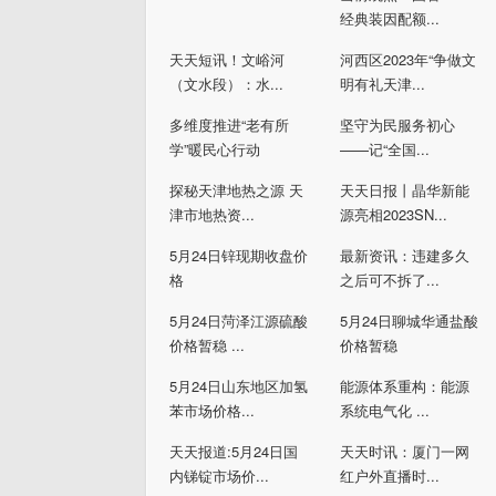
经典装因配额...
天天短讯！文峪河
河西区2023年“争做文
（文水段）：水...
明有礼天津...
多维度推进“老有所
坚守为民服务初心
学”暖民心行动
——记“全国...
探秘天津地热之源 天
天天日报丨晶华新能
津市地热资...
源亮相2023SN...
5月24日锌现期收盘价
最新资讯：违建多久
格
之后可不拆了...
5月24日菏泽江源硫酸
5月24日聊城华通盐酸
价格暂稳 ...
价格暂稳
5月24日山东地区加氢
能源体系重构：能源
苯市场价格...
系统电气化 ...
天天报道:5月24日国
天天时讯：厦门一网
内锑锭市场价...
红户外直播时...