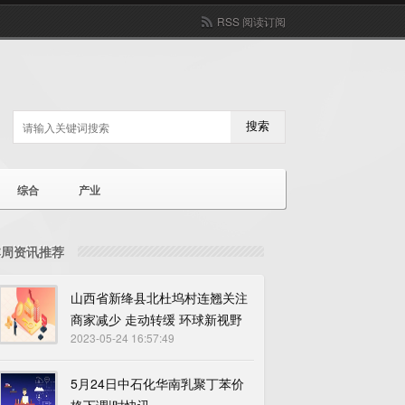
RSS 阅读订阅
搜索
综合
产业
本周资讯推荐
山西省新绛县北杜坞村连翘关注
商家减少 走动转缓 环球新视野
2023-05-24 16:57:49
5月24日中石化华南乳聚丁苯价