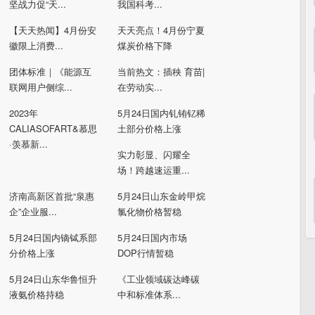
坚战力促“天...
我国科考...
【天天热闻】4月份安
天天亮点！4月份宁夏
徽限上消费...
煤炭价格下降
团体标准｜《能源互
当前热文：插秧 育苗|
联网用户侧综...
在劳动实...
2023年
5月24日国内钆铕钇稀
CALIASOFART&慕思
土部分价格上涨
·羡慕新...
实力彰显、闪耀全
场！跨越速运重...
济南高新区首批“泉惠
5月24日山东金岭甲烷
企”企业服...
氯化物价格暂稳
5月24日国内镝铽系部
5月24日国内市场
分价格上涨
DOP行情暂稳
5月24日山东华鲁恒升
《工业领域碳达峰碳
液氨价格持稳
中和标准体系...