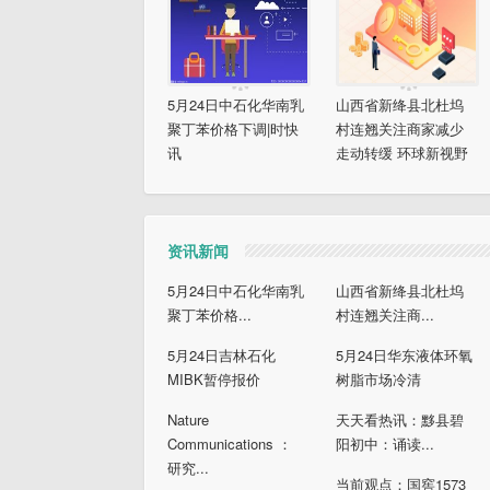
5月24日中石化华南乳
山西省新绛县北杜坞
聚丁苯价格下调|时快
村连翘关注商家减少
讯
走动转缓 环球新视野
资讯新闻
5月24日中石化华南乳
山西省新绛县北杜坞
聚丁苯价格...
村连翘关注商...
5月24日吉林石化
5月24日华东液体环氧
MIBK暂停报价
树脂市场冷清
Nature
天天看热讯：黟县碧
Communications ：
阳初中：诵读...
研究...
当前观点：国窖1573