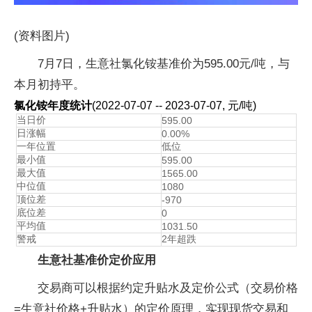
(资料图片)
7月7日，生意社氯化铵基准价为595.00元/吨，与
本月初持平。
氯化铵年度统计
(2022-07-07 -- 2023-07-07, 元/吨)
当日价
595.00
日涨幅
0.00%
一年位置
低位
最小值
595.00
最大值
1565.00
中位值
1080
顶位差
-970
底位差
0
平均值
1031.50
警戒
2年超跌
生意社基准价定价应用
交易商可以根据约定升贴水及定价公式（交易价格
=生意社价格+升贴水）的定价原理，实现现货交易和