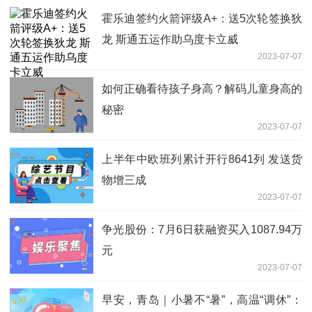
霍乐迪签约火箭评级A+：送5次轮签换狄
龙 斯通五运作助乌度卡立威
2023-07-07
如何正确看待孩子身高？解码儿童身高的
秘密
2023-07-07
上半年中欧班列累计开行8641列 发送货
物增三成
2023-07-07
争光股份：7月6日获融资买入1087.94万
元
2023-07-07
早安，青岛｜小暑不“暑”，高温“调休”：