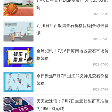
7月6日生意社DMF基准价为4725.00元/
吨
2023-07-06
7月6日江西银熠萤石价格暂稳|全球最资
讯
2023-07-06
全球短讯！7月6日河南地区萤石市场价
格暂稳
2023-07-06
今日聚焦!7月7日浙江武义神龙萤石价格
暂稳
2023-07-07
天天微速讯：7月7日生意社醋酐基准价
为4950.00元/吨