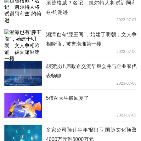
顶替格威？名记：凯尔特人将试训阿利
兹-约翰逊
2023-07-07
湘潭也有“滕王阁”，始建于明朝，文人争
相吟诵，被誉潇湘第一楼
2023-07-06
胡贺波出席政企交流早餐会并与企业家代
表畅聊
2023-07-06
5倍AI大牛股回复了
2023-07-06
多家公司预计半年报扭亏 国脉文化预盈
4000万元到5000万元