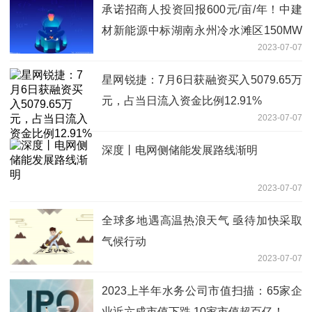
承诺招商人投资回报600元/亩/年！中建
材新能源中标湖南永州冷水滩区150MW
2023-07-07
地面分布式光伏项目
星网锐捷：7月6日获融资买入5079.65万
元，占当日流入资金比例12.91%
2023-07-07
深度丨电网侧储能发展路线渐明
2023-07-07
全球多地遇高温热浪天气 亟待加快采取
气候行动
2023-07-07
2023上半年水务公司市值扫描：65家企
业近六成市值下跌 10家市值超百亿！