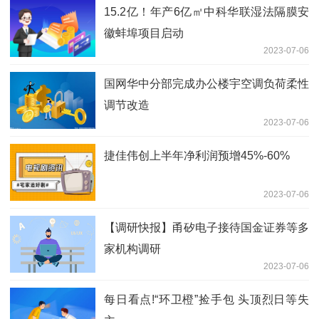
15.2亿！年产6亿㎡中科华联湿法隔膜安
徽蚌埠项目启动
2023-07-06
国网华中分部完成办公楼宇空调负荷柔性
调节改造
2023-07-06
捷佳伟创上半年净利润预增45%-60%
2023-07-06
【调研快报】甬矽电子接待国金证券等多
家机构调研
2023-07-06
每日看点!“环卫橙”捡手包 头顶烈日等失