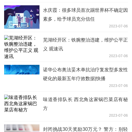
水庆霞：很多球员首次踢世界杯不确定因
素多，给予球员充分信任
2023-07-06
芜湖经开区：铁腕整治违建，维护公平正
义 观速讯
2023-07-06
诺华公布奥法妥木单抗治疗复发型多发性
硬化的最新五年疗效数据|快播
2023-07-06
味道香排队长 西北角这家锅巴菜店有秘
方
2023-07-06
封闭挑战30天奖励30万元？ 警方：别轻