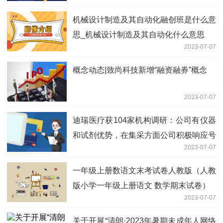
机械设计制造及其自动化融创班是什么意
思_机械设计制造及其自动化什么意思
2023-07-07
概念动态|致尚科技新增“融资融券”概念
2023-07-07
迪瑞医疗获104家机构调研：公司有仪器
和试剂优势，在集采方面公司积极响应号
2023-07-07
召，参与产品报价，争取多品种入选，进
一步增加在三甲医院的市场份额（附调研
一年级上册数语文末考试卷人教版（人教
问答）
版小学一年级上册语文 数学期末试卷）
2023-07-07
关于开展“清朗·2023年暑期未成年人网络