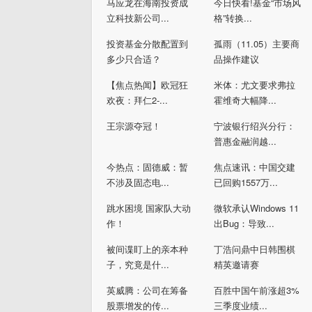
马应龙在海南投资成
今日快看!基金“市场风
立科技新公司...
格”转换...
投资基金分散配置到
孤雨（11.05）主要商
多少只合适？
品操作建议
【焦点热闻】欧冠狂
米体：尤文要求弗拉
欢夜：拜仁2-...
霍维奇大幅降...
王宗源夺冠！
宁波银行绍兴分行：
普惠金融润越...
今热点：固德威：暂
焦点速讯：中国交建
不涉及固态电...
已回购1557万...
跳水困境 国家队大动
微软承认Windows 11
作！
出Bug：导致...
被间谍盯上的亲本种
丁浩问鼎中日韩围棋
子，究竟是什...
精英邀请赛
英威腾：公司在筹备
百胜中国午前涨超3%
股票增发的传...
三季度业绩...