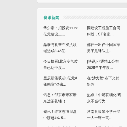
资讯新闻
华尔泰：拟投资11.53
因建设工程施工合同
亿元建设二...
纠纷，ST名家...
晶泰与礼来在双抗领
邵佳一出任中国国家
域达成3.45亿...
男子足球队主...
今日快看!北京空气质
[快讯]亚通精工公布
量已达中度...
2025年半年度...
星辰新能获超3亿元A
在"沙戈荒"布下光伏
轮融资“混储...
矩阵
讯息：邵东市宋家塘
热点！中足联细化“观
东达茶礼铺（...
众不当行为...
短讯！维立志博-B盘
莒南县板泉小学开展
中涨超4% 5...
一人一课一亮...