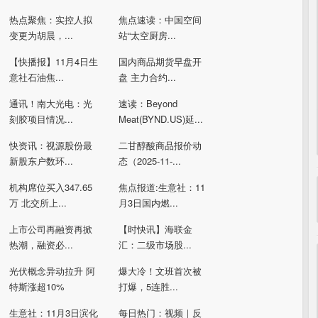
热点聚焦：实控人拟
焦点速读：中国空间
变更为胡晨，...
站“太空厨房...
【快播报】11月4日生
国内商品期货早盘开
意社石油焦...
盘 主力合约...
通讯！南大光电：光
速读：Beyond
刻胶项目情况...
Meat(BYND.US)延...
快资讯：视源股份最
二甘醇酸商品报价动
新股东户数环...
态（2025-11-...
机构席位买入347.65
焦点报道:生意社：11
万 北交所上...
月3日国内燃...
上市公司再融资再掀
【时快讯】海联金
热潮，融资必...
汇：二级市场股...
光伏概念异动拉升 阿
爆大冷！文班首次被
特斯涨超10%
打爆，5连胜...
生意社：11月3日滨化
每日热门：视频｜反