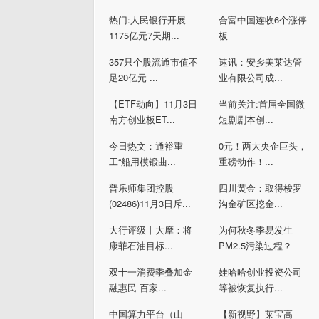
热门:人民银行开展
合富中国连收6个涨停
1175亿元7天期...
板
357只个股流通市值不
速讯：安乡美莱达管
足20亿元 ...
业有限公司成...
【ETF动向】11月3日
当前关注:首届全国微
南方创业板ET...
短剧剧本创...
今日热文：通裕重
0元！两大央企巨头，
工“船用模锻曲...
重磅动作！...
普乐师集团控股
四川黄金：取得梭罗
(02486)11月3日斥...
沟金矿区挖金...
大行评级丨大摩：将
为何秋冬季易发生
康菲石油目标...
PM2.5污染过程？
双十一消费季叠加金
娃哈哈创业投资公司
融惠民 百家...
等被恢复执行...
中国算力平台（山
【新视野】莱宝高