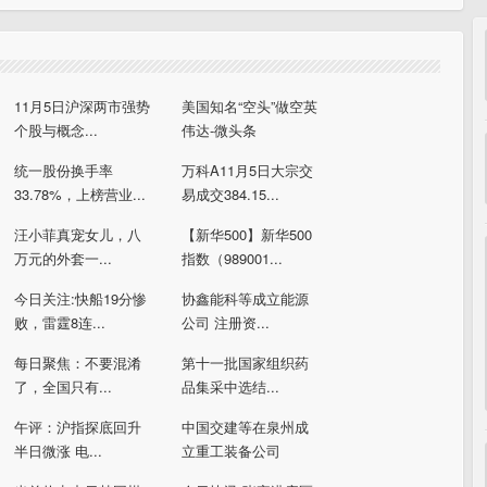
11月5日沪深两市强势
美国知名“空头”做空英
个股与概念...
伟达-微头条
统一股份换手率
万科A11月5日大宗交
33.78%，上榜营业...
易成交384.15...
汪小菲真宠女儿，八
【新华500】新华500
万元的外套一...
指数（989001...
今日关注:快船19分惨
协鑫能科等成立能源
败，雷霆8连...
公司 注册资...
每日聚焦：不要混淆
第十一批国家组织药
了，全国只有...
品集采中选结...
午评：沪指探底回升
中国交建等在泉州成
半日微涨 电...
立重工装备公司