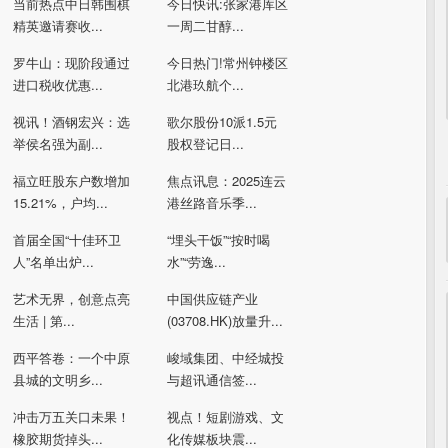
当前热点中日韩围棋
今日快讯:张家港库区
精英邀请赛收...
一周二甘醇...
罗牛山：现阶段通过
今日热门!常州钟楼区
进口税收优惠...
北港玖航个...
视讯！酒钢宏兴：选
歌尔股份10派1.5元
举侯名强为副...
股权登记日...
福立旺股东户数增加
焦点讯息：2025连云
15.21%，户均...
港丝路音乐季...
首届全国“十佳环卫
“埋头干饭”“按时喝
人”名单出炉...
水”“劳逸...
艺术无界，创意点亮
中国供应链产业
生活 | 第...
(03708.HK)放量升...
西平答卷：一个中原
峻域集团、中经城投
县城的文明乡...
与超讯通信签...
冲击万五关口未果！
视点！短剧游戏、文
橡胶期货掉头...
化传媒板块震...