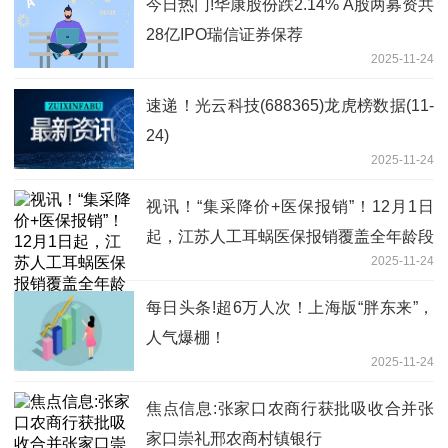
今日热门!华康股份跌2.14% A股两募资共
28亿IPO瑞信证券保荐
2025-11-24
速递！光云科技(688365)龙虎榜数据(11-
24)
2025-11-24
视讯！“集采降价+医保报销”！12月1日
起，江苏人工耳蜗医保报销覆盖全年龄段
2025-11-24
每日头条!超6万人次！上海版“胖东来”，
人气爆棚！
2025-11-24
焦点信息:张家口农商行获批吸收合并张
家口崇礼邢农商村镇银行