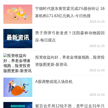
宁德时代股东黄世霖完成1%股份转让 16
家机构171.63亿元购入-今日热搜
2025-11-25
男子用弹弓射老虎？沈阳森林动物园回
应-每日观点
2025-11-25
投资收益向好，养老金增速领跑，险资投
资版图更新-新资讯
2025-11-24
A股调整或现入场良机
2025-11-24
紫百合开局12轮不胜，意甲过去31年只