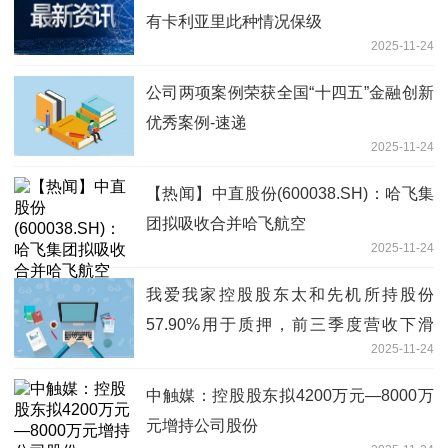
有卡利亚里此种情况保级
2025-11-24
公司两项案例荣获全国“十四五”金融创新
优秀案例-速递
2025-11-24
【热闻】中直股份(600038.SH)：哈飞集
团拟吸收合并哈飞航空
2025-11-24
我爱我家控股股东太和先机所持股份
57.90%用于质押，前三季度营收下滑
2025-11-24
6.81% 热文
中触媒：控股股东拟4200万元—8000万
元增持公司股份