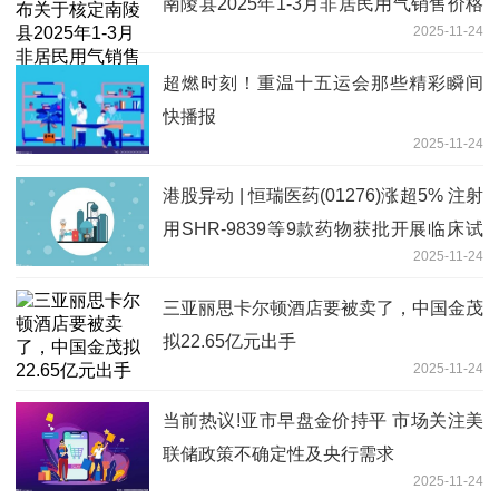
南陵县2025年1-3月非居民用气销售价格
2025-11-24
的通知
超燃时刻！重温十五运会那些精彩瞬间
快播报
2025-11-24
港股异动 | 恒瑞医药(01276)涨超5% 注射
用SHR-9839等9款药物获批开展临床试
2025-11-24
验 微头条
三亚丽思卡尔顿酒店要被卖了，中国金茂
拟22.65亿元出手
2025-11-24
当前热议!亚市早盘金价持平 市场关注美
联储政策不确定性及央行需求
2025-11-24