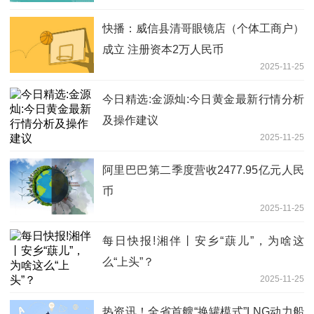
快播：威信县清哥眼镜店（个体工商户）
成立 注册资本2万人民币
2025-11-25
今日精选:金源灿:今日黄金最新行情分析
及操作建议
2025-11-25
阿里巴巴第二季度营收2477.95亿元人民
币
2025-11-25
每日快报!湘伴丨安乡“蕻儿”，为啥这
么“上头”？
2025-11-25
热资讯！全省首艘“换罐模式”LNG动力船