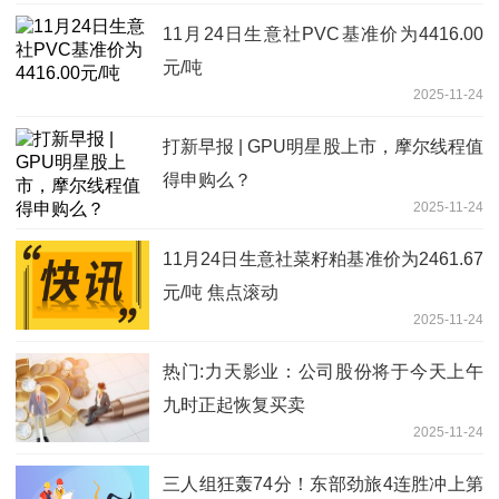
11月24日生意社PVC基准价为4416.00
元/吨
2025-11-24
打新早报 | GPU明星股上市，摩尔线程值
得申购么？
2025-11-24
11月24日生意社菜籽粕基准价为2461.67
元/吨 焦点滚动
2025-11-24
热门:力天影业：公司股份将于今天上午
九时正起恢复买卖
2025-11-24
三人组狂轰74分！东部劲旅4连胜冲上第