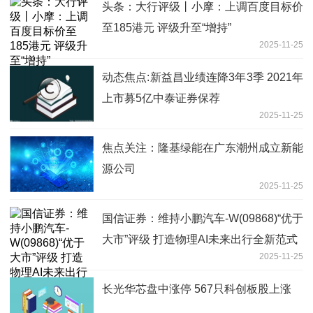
头条：大行评级丨小摩：上调百度目标价
至185港元 评级升至“增持”
2025-11-25
动态焦点:新益昌业绩连降3年3季 2021年
上市募5亿中泰证券保荐
2025-11-25
焦点关注：隆基绿能在广东潮州成立新能
源公司
2025-11-25
国信证券：维持小鹏汽车-W(09868)“优于
大市”评级 打造物理AI未来出行全新范式
2025-11-25
长光华芯盘中涨停 567只科创板股上涨