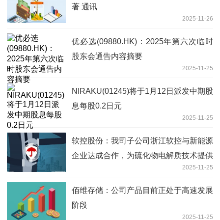
著 通讯
2025-11-26
优必选(09880.HK)：2025年第六次临时
股东会通告内容摘要
2025-11-25
NIRAKU(01245)将于1月12日派发中期股
息每股0.2日元
2025-11-25
软控股份：我司子公司浙江软控与新能源
企业达成合作，为硫化物电解质技术提供
2025-11-25
整线解决方案，项目正在正常推进中|每
日观察
佰维存储：公司产品目前正处于高速发展
阶段
2025-11-25