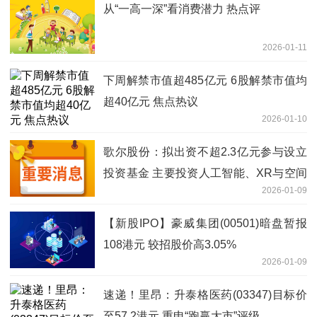
从“一高一深”看消费潜力 热点评
2026-01-11
下周解禁市值超485亿元 6股解禁市值均
超40亿元 焦点热议
2026-01-10
歌尔股份：拟出资不超2.3亿元参与设立
投资基金 主要投资人工智能、XR与空间
2026-01-09
计算等领域
【新股IPO】豪威集团(00501)暗盘暂报
108港元 较招股价高3.05%
2026-01-09
速递！里昂：升泰格医药(03347)目标价
至57.2港元 重申“跑赢大市”评级