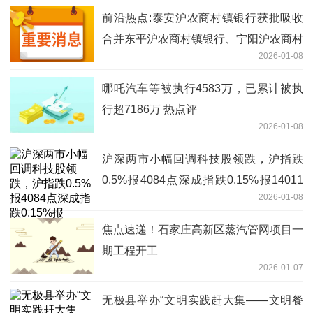
前沿热点:泰安沪农商村镇银行获批吸收
合并东平沪农商村镇银行、宁阳沪农商村
2026-01-08
镇银行
哪吒汽车等被执行4583万，已累计被执
行超7186万 热点评
2026-01-08
沪深两市小幅回调科技股领跌，沪指跌
0.5%报4084点深成指跌0.15%报14011
2026-01-08
点
焦点速递！石家庄高新区蒸汽管网项目一
期工程开工
2026-01-07
无极县举办“文明实践赶大集——文明餐