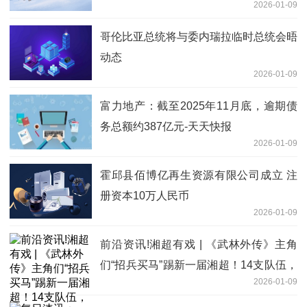
2026-01-09
哥伦比亚总统将与委内瑞拉临时总统会晤
动态
2026-01-09
富力地产：截至2025年11月底，逾期债
务总额约387亿元-天天快报
2026-01-09
霍邱县佰博亿再生资源有限公司成立 注
册资本10万人民币
2026-01-09
前沿资讯!湘超有戏 | 《武林外传》主角
们“招兵买马”踢新一届湘超！14支队伍，
2026-01-09
你看好谁？