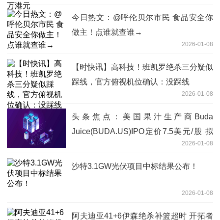
今日热文：@呼伦贝尔市民 食品安全你
做主！点谁就查谁→
2026-01-08
【时快讯】高科技！班凯罗绝杀三分疑似
踩线，官方俯视机位确认：没踩线
2026-01-08
头条焦点：美国果汁生产商Buda
Juice(BUDA.US)IPO定价7.5美元/股 拟
2026-01-08
筹资2000万美元
沙特3.1GW光伏项目中标结果公布！
2026-01-08
阿夫迪亚41+6伊森绝杀补篮超时 开拓者