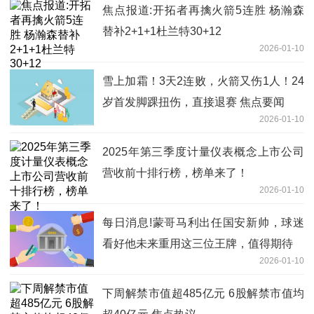
焦点报道:开拓者再擒火箭5连胜 杨瀚森
替补2+1+1杜兰特30+12
2026-01-10
雪上加霜！3天2连败，火箭又伤1人！24
岁首发脚踝扭伤，直接退赛 焦点要闻
2026-01-10
2025年第三季度计量仪表概念上市公司
营收前十排行榜，榜单来了！
2026-01-10
每日消息!蒙哥马利出任国安新帅，球迷
看好他未来重用这三位王牌，值得期待
2026-01-10
下周解禁市值超485亿元 6股解禁市值均