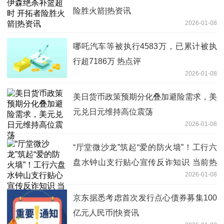
险胜火箭|热资讯
2026-01-08
哪吒汽车等被执行4583万，已累计被执
行超7186万 热点评
2026-01-08
美日货币政策预期分化叠加避险需求，美
元兑日元维持高位震荡
2026-01-08
“厅堂微沙龙”筑起“爱的防火墙”！工行六
盘水钟山支行贴心宣传反诈知识 当前热
2026-01-08
点
京东据悉考虑首次发行点心债券募集100
亿元人民币|快资讯