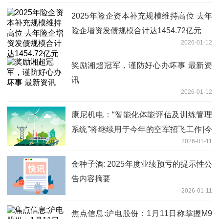
2025年险企资本补充规模维持高位 去年
险企增资发债规模合计达1454.72亿元
2026-01-12
奖励湘超冠军，谨防好心办坏事 最新资
讯
2026-01-12
康尼机电：“智能化体能评估及训练管理
系统”将继续用于今年的空军招飞工作|今
2026-01-11
日热议
金种子酒: 2025年度业绩预亏的提示性公
告内容摘要
2026-01-11
焦点信息:沪电股份：1月11日称掌握M9