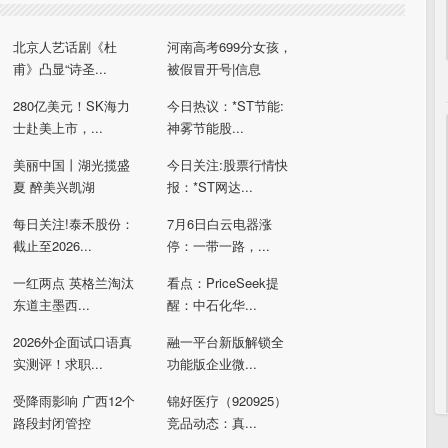
北京人艺话剧《杜
河南高考699分女孩，
甫》凸显“诗圣...
被假冒开号|信息
280亿美元！SK海力
今日热议：*ST节能:
士赴美上市，...
神雾节能股...
美丽中国丨湖光揽盛
今日关注:股票行情快
夏 醉美兴凯湖
报：*ST网达...
每日关注!泰禾股份：
7月6日白云电器涨
截止至2026...
停：一带一路，...
一红两点 英格兰淘汰
看点：PriceSeek提
东道主墨西...
醒：中石化华...
2026外企面试口语真
融一平台新版解锁全
实测评！求职...
功能版企业微...
受降雨影响 广西12个
锦好医疗（920925）
路段封闭管控
竞品动态：真...