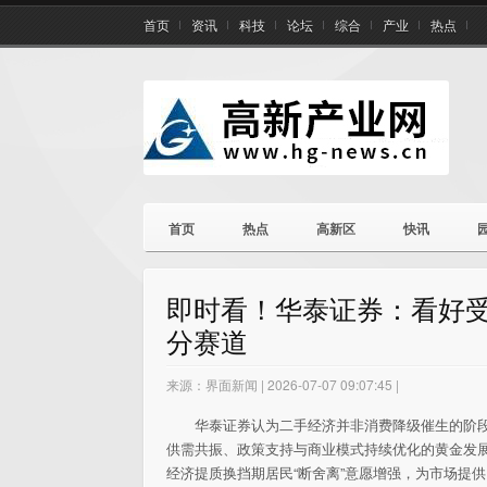
首页
资讯
科技
论坛
综合
产业
热点
首页
热点
高新区
快讯
即时看！华泰证券：看好受
分赛道
来源：界面新闻 | 2026-07-07 09:07:45 |
华泰证券认为二手经济并非消费降级催生的阶
供需共振、政策支持与商业模式持续优化的黄金发展
经济提质换挡期居民“断舍离”意愿增强，为市场提