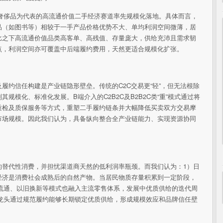
奢侈品为代表的高流通价值二手经济赛道率先规模化落地。具体而言，
品（如图书等）相较于一手产品价格优势不大、单均利润空间微薄，居
比之下高流通价值品类高客单、高残值、存量庞大，供给充沛且需求韧
点，利润空间亦可覆盖中后端履约费用，天然更适合规模化扩张。
履约信任构建是产业链隐形壁垒。传统的C2C交易更“轻”，但无法根除
规模化、标准化发展。B端介入的C2B2C及B2B2C类“重”模式通过将
质检及质保服务等方式，重塑二手履约链条并大幅降低买卖双方交易摩
市场规模。因此我们认为，具备纵向整合全产业链能力、实现资源协同
的替代性消费，并担忧渠道商天然的低利润率瓶颈。而我们认为：1）日
经济是消费社会成熟后的自然产物。当居民物质存量积累到一定阶段，
二手流通、以旧换新等模式也融入主流零售体系，发展中优质供给的迭代周
龙头通过规范履约能够长期锁定优质供给，形成规模效应和品牌信任壁