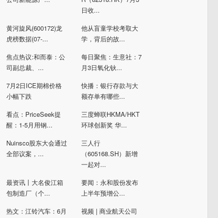
日收...
黄河旋风(600172)龙
他从盲童学校考取大
虎榜数据(07-...
学，背后的故...
焦点热议:和而泰：公
每日聚焦：生意社：7
司副总裁、...
月3日氧化钬...
7月2日ICE期棉价格
快播：银行存款与大
小幅下跌
额存单有哪些...
看点：PriceSeek提
三度蝉联HKMA/HKT
醒：1-5月用钢...
环球创新奖 华...
Nuinsco股东大会通过
三人行
全部议案，...
（605168.SH）新增
一起对...
最资讯丨大名俊江箱
要闻：永和股份发布
包制造厂（个...
上半年预增公...
热文：江铃汽车：6月
视频 | 商业航天公司