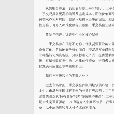
聚焦细分赛道，我们看好以二手3C电子、二手
二手交易具备更高的沟通及鉴定成本，而低价值商
民需求亦相对有限，易陷入规模不经济的泥沼。相
性更强，可介入标准化服务以破解二手交易信任痛
货源与信任：渠道型企业的核心壁垒
二手交易存在信息不对称，优质货源获取能力及
虚假定价、售后缺失等核心痛点，交易摩擦高昂限制其
非标品转化为具备统一分级标准化产品、提供透明
擦，有望虹吸优质供给、构建信任壁垒、进而做大
的龙头有望在竞争中脱颖而出。
我们与市场观点的不同之处？
过去市场常把二手交易当作顺周期较弱环境下
本中古市场与美国循环零售的长期扩容表明，二手
消费关注点从“拥有更多”转向“使用效率更高”，
期加快是重要驱动。2）B端介入中间环节后，行业
垒，以更高的周转放大可持续盈利能力。