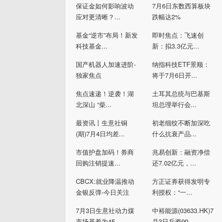
保证金如何影响波动
7月6日东数西算板块
应对更清晰？...
跌幅达2%
基金“逆市”布局！新发
即时焦点：飞速创
科技基金...
新：拟3.3亿元...
国产机器人加速进阶-
纳指科技ETF景顺：
独家焦点
将于7月6日开...
焦点速递！逆袭！湖
土耳其总统与巴基斯
北深山 “柴...
坦总理举行会...
最资讯丨生意社铜
初老细纹不断加深吃
(期)7月4日均差...
什么抗衰产品...
市值护盘加码！券商
兆易创新：融资净偿
回购注销提速...
还7.02亿元，...
CBCX:就业降温推动
方正证券获得发明专
金银反弹-今日关注
利授权：“一...
7月3日生意社动力煤
中裕能源(03633.HK)7
市场基差为45...
月3日斥资99...