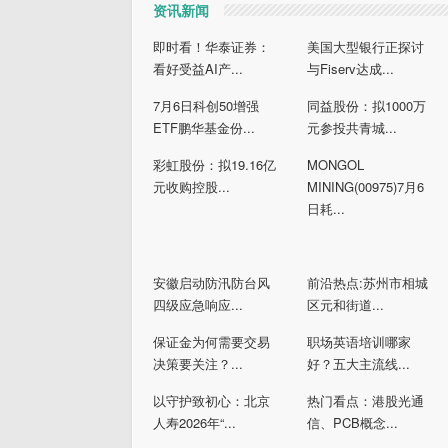
资讯新闻
即时看！华泰证券：
美国大型银行正探讨
看好受益AI产...
与Fiserv达成...
7月6日科创50增强
同益股份：拟1000万
ETF鹏华基金份...
元参投共青城...
彩虹股份：拟19.16亿
MONGOL
元收购控股...
MINING(00975)7月6
日耗...
安徽启动防汛防台风
前沿热点:苏州市相城
四级应急响应...
区元和街道...
保证金为何需要交易
职场英语培训哪家
决策要关注？...
好？五大主流线...
以守护致初心：北京
热门看点：港股光通
人寿2026年“...
信、PCB概念...