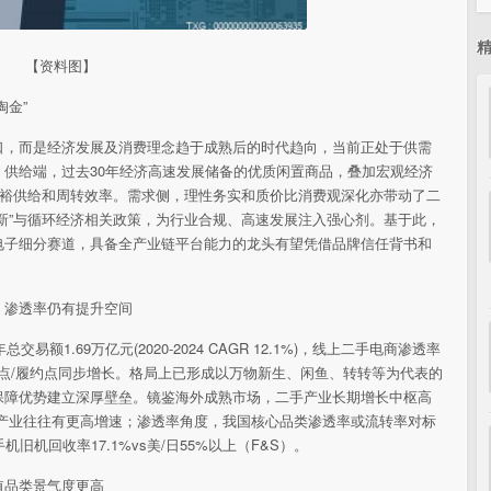
【资料图】
淘金”
口，而是经济发展及消费理念趋于成熟后的时代趋向，当前正处于供需
供给端，过去30年经济高速发展储备的优质闲置商品，叠加宏观经济
充裕供给和周转效率。需求侧，理性务实和质价比消费观深化亦带动了二
新”与循环经济相关政策，为行业合规、高速发展注入强心剂。基于此，
电子细分赛道，具备全产业链平台能力的龙头有望凭借品牌信任背书和
，渗透率仍有提升空间
额1.69万亿元(2020-2024 CAGR 12.1%)，线上二手电商渗透率
亦有零售点/履约点同步增长。格局上已形成以万物新生、闲鱼、转转等为代表的
保障优势建立深厚壁垒。镜鉴海外成熟市场，二手产业长期增长中枢高
手产业往往有更高增速；渗透率角度，我国核心品类渗透率或流转率对标
机回收率17.1%vs美/日55%以上（F&S）。
值品类景气度更高