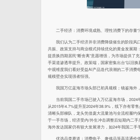
二手经济：消费环境成熟、理性消费下的存量“
我们认为二手经济并非消费降级催生的阶段风
共振、政策支持与商业模式持续优化的黄金发展期：
提质换挡期居民“断舍离”意愿增强，为市场提供了
手渠道渗透率提升。政策端，国家密集出台“以旧换
中观维度我们看好受益AI产品迭代浪潮的二手消费
规模壁垒实现强者恒强。
我国万亿蓝海市场头部已初具规模；镜鉴海外
当前我国二手市场已驶入万亿蓝海市场，2024年总交易
从2015年4.7%提升至2024年38.9%，线下
清晰头部梯队，龙头凭借庞大流量池与全流程履约
于一手市场，经济受内/外生冲击调整后短期内二
海外发达国家仍有较大发展潜力，如24年我国二手手机旧
优选品类赛道：消费电子、奢侈品等高流通价