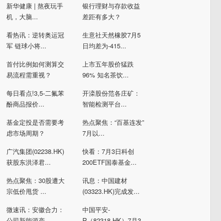
新华健康 | 熬夜玩手
银行理财与存款收益
机，大脑...
差距有多大？
看热讯：逆转奥运冠
生意社天然橡胶7月5
军 链球小将...
日均差为-415...
首付比例如何测算交
上市五年股价猛跌
易流程需重视？
96% 知名茶饮...
每日看点!3,5-二氟苯
开滦股份范各庄矿：
酚商品报价...
智能检测平台...
基金定投是否需要考
热点聚焦：“百基连发”
虑市场周期？
7月以...
广汽集团(02238.HK)
快看：7月3日科创
获股东洪泽君...
200ETF国泰基金...
热点聚焦：30股遭大
讯息：中国建材
宗低价甩货 ...
(03323.HK)完成发...
微速讯：安徽合力：
中国平安-
公司新能源产...
R（82318.HK）7月3