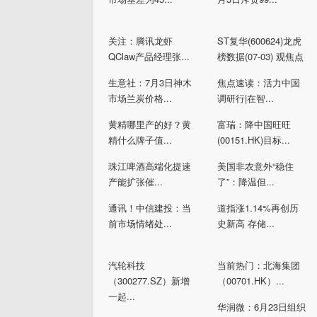
关注：腾讯龙虾
ST复华(600624)龙虎
QClaw产品经理张...
榜数据(07-03) 观焦点
生意社：7月3日神木
焦点速读：活力中国
市场兰炭价格...
调研行|在智...
黄精哪里产的好？黄
富瑞：降中国旺旺
精什么牌子值...
(00151.HK)目标...
珠江啤酒高端化提速
美国非农意外“稳住
产能扩张催...
了”：降温但...
通讯！中信建投：当
道指涨1.14%再创历
前市场情绪处...
史新高 存储...
汽轮科技
当前热门：北海集团
（300277.SZ）新增
（00701.HK）...
一起...
华润微：6月23日组织