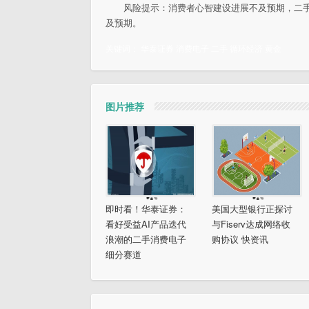
风险提示：消费者心智建设进展不及预期，二
及预期。
关键词：
华泰证券
消费电子
二手
循环经济
黄金
图片推荐
即时看！华泰证券：
美国大型银行正探讨
看好受益AI产品迭代
与Fiserv达成网络收
浪潮的二手消费电子
购协议 快资讯
细分赛道