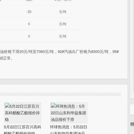
-20
元/吨
0
元/吨
0
元/吨
格下滑20元/吨至7060元/吨，92#汽油出厂价格为8300元/吨，95#
走销正常。
5月22日江苏百川高科
环球热消息：5月22日
醋酸乙酯报价持稳
山东利华益集团油品