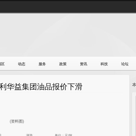
园区
动态
服务
政策
资讯
科技
论坛
东利华益集团油品报价下滑
(资料图)
日
涨跌
单位：元/吨