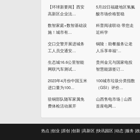
【环球新要闻】西安
5月22日福建地区氢氟
高新区企业法...
酸市场价格暂稳
数智家庭+数智基础设
科普阅读联动 带您走
施！城市有...
近科学
交口交警开展进城务
铜陵：助餐服务让老
工人员交通安...
人乐享幸福“...
生态城16.6公里智能
贵州金元与国家电投
网联汽车测试...
智慧能源签订...
2023年4月份中国玉米
100城市垃圾分类指数
进口量为100...
（GSI）评价...
驻铜部队随军家属免
山西售电市场 | 山西
费体检活动展开
首座电网...
热点 |
创业 |
原创 |
创新 |
高新区 |
快讯
园区 |
动态 |
服务 |
政