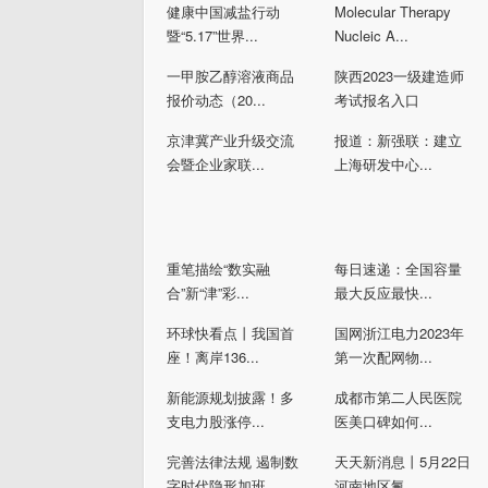
健康中国减盐行动
Molecular Therapy
暨“5.17”世界...
Nucleic A...
一甲胺乙醇溶液商品
陕西2023一级建造师
报价动态（20...
考试报名入口
京津冀产业升级交流
报道：新强联：建立
会暨企业家联...
上海研发中心...
重笔描绘“数实融
每日速递：全国容量
合”新“津”彩...
最大反应最快...
环球快看点丨我国首
国网浙江电力2023年
座！离岸136...
第一次配网物...
新能源规划披露！多
成都市第二人民医院
支电力股涨停...
医美口碑如何...
完善法律法规 遏制数
天天新消息丨5月22日
字时代隐形加班
河南地区氟...