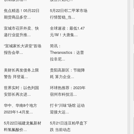
焦点精选！05月22日
5月22日邻二甲苯市场
期货商品多空...
行情暂稳_当...
宣城市召开外卖、快
全球速读：最低1.47
递行业提升推...
元/W！大唐集...
“宣城家长大讲堂”首场
简讯：
报告会举...
Theranostics：达普
拉非尼...
美财长再发债务上限
贵阳高新区：节能降
警告 拜登返...
耗 算力企业...
世界实时：以色列国
环球热推荐：2023年
安部长再次进...
宿州市科技活...
华中、华南8个地方
打卡“川味”场馆 运动
2023年1-4月发...
迎接大运...
5月22日福建龙氟新材
5月21日连豆粕早盘下
料氢氟酸价...
跌 当前动态