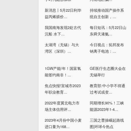
新消息丨5月22日利华
持续推动国产操作系
益丙烯腈价...
统自主创新，...
我国南海发现2处古代
每日短讯：5月22日山
沉船 水下...
东舜天液氨...
太湖湾（无锡）与大
今日视点：拓邦发布
湾区（深圳）...
钠离子电池：...
1GW产能/年！国富氢
GE医疗生态圈大会在
能签约南非！...
无锡举行
焦点快报!宣城市2023
教育部:中小学不得通
年职业教育...
过考试或变...
2022年度冀北电力市
同期增长90%！三峡
场主体信用评...
能源2023年1-4...
2023年4月份中国小麦
三国之曹操崛起路线
进口量为168...
图|环球今热点