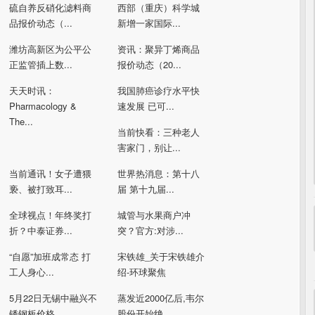
硫自养反硝化滤料商
西部（重庆）科学城
品报价动态（...
新增一家国际...
潍坊高新区为公平公
资讯：聚异丁烯商品
正监管插上数...
报价动态（20...
天天时讯：
我国肺癌诊疗水平快
Pharmacology &
速发展 已可...
The...
当前快看：三种老人
害家门，别让...
当前通讯！女子遭猥
世界热消息：第十八
亵、被打致耳...
届 第十九届...
全球视点！年终奖打
城管与水果商户冲
折？中泰证券...
突？官方:对涉...
“自愿”加班成常态 打
宋铁雄_关于宋铁雄介
工人身心...
绍-环球聚焦
5月22日无锡中融兴不
蒸发近2000亿后,韦尔
锈钢板价格...
股份开始绝...