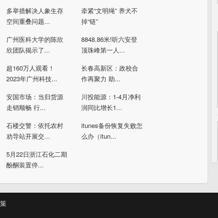
多举措解决人象生存
牵紧“文明绳” 养犬不
空间重叠问题...
掉“链”
广州医科大学的陈欣
8848.86米!听六安登
欣团队揭示了...
顶珠峰第一人...
超160万人观看！
长春高新区：政校合
2023年广州科技...
作再聚力 助...
安国市场：当归货源
川投能源：1-4月净利
走销顺畅 行...
润同比增长1...
石楼交警：依托农村
itunes备份恢复失败怎
劝导站开展交...
么办（itun...
5月22日浙江石化二期
酚酮装置停...
策