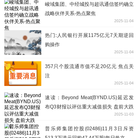
峻域集团、中经城投与超讯通信签约确立
战略伙伴关系-热点聚焦
2025-11-04
热门:人民银行开展1175亿元7天期逆回
购操作
2025-11-04
357只个股流通市值不足20亿元 焦点关
注
2025-11-04
速读：Beyond Meat(BYND.US)延迟发
布Q3财报以评估重大减值损失 盘前大跌
2025-11-03
8%
普乐师集团控股(02486)11月3日斥资
513.3万港元回购47.44万股|每日热文