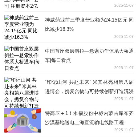
2025-11-07
神威药业前三季度营业额为24.15亿元 同
比减少16.3%
2025-11-07
中国首座双层斜拉—悬索协作体系大桥通
车|每日看点
2025-11-07
“印记山河 共赴未来” 米其林亮相第八届
进博会，携复合物与可持续创新打造沉浸
2025-11-07
体验
特高压＋1！永福股份中标内蒙古库布齐
沙漠基地送电上海直流输电线路工程
2025-11-07