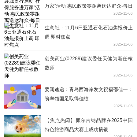
万家”活动 惠民政策零距离送达群众-每日
2025-11-06
焦点
生意社：11月6日亚通石化石油焦报价上
调 即时焦点
2025-11-06
创美药业(02289)建议委任天健为新任核
数师
2025-11-06
要闻速递：青岛西海岸发文祝福邵佳一：
盼率领国足取得佳绩
2025-11-06
【焦点热闻】额尔古纳品牌在2025中国
特色旅游商品大赛上成功摘银
2025-11-06