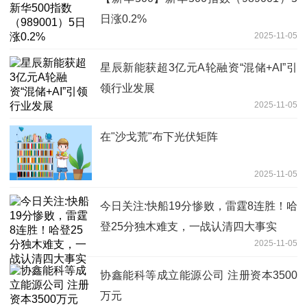
日涨0.2%
2025-11-05
星辰新能获超3亿元A轮融资“混储+AI”引
领行业发展
2025-11-05
在"沙戈荒"布下光伏矩阵
2025-11-05
今日关注:快船19分惨败，雷霆8连胜！哈
登25分独木难支，一战认清四大事实
2025-11-05
协鑫能科等成立能源公司 注册资本3500
万元