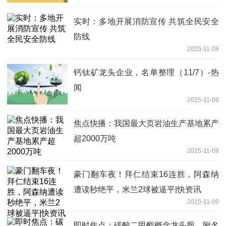
实时：多地开展消防宣传 共筑全民安全
防线
2025-11-09
钙钛矿龙头企业，名单整理（11/7）-热
闻
2025-11-09
焦点快播：我国最大页岩油生产基地累产
超2000万吨
2025-11-09
豪门翻车夜！拜仁结束16连胜，阿森纳
遭读秒绝平，米兰2球被逼平|快资讯
2025-11-09
即时焦点：碳酸二甲酯概念龙头股，附名