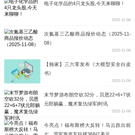
电子化学品的4只龙头股,今天来聊聊！
2025-11-08
次氮基三乙酸商品报价动态（2025-11-
08）
2025-11-08
【独家】三六零发布《大模型安全白皮
书》
2025-11-08
末节梦游布朗空砍32分，贝恩22+6+7状
元郎躺赢，魔术复仇绿军|时讯
2025-11-08
今亮点！福布斯榜大反转！马云跌出前
七，雷军靠造车狂揽368亿美元