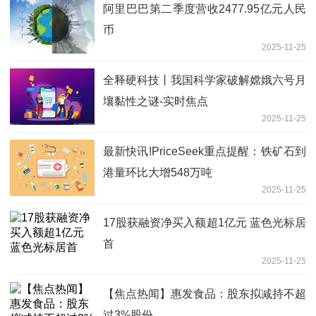
阿里巴巴第二季度营收2477.95亿元人民
币
2025-11-25
全释硬科技丨我国科学家破解嫦娥六号月
壤黏性之谜-实时焦点
2025-11-25
最新快讯!PriceSeek重点提醒：铁矿石到
港量环比大增548万吨
2025-11-25
17股获融资净买入额超1亿元 蓝色光标居
首
2025-11-25
【焦点热闻】惠发食品：股东拟减持不超
过3%股份