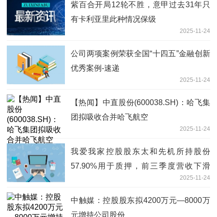
紫百合开局12轮不胜，意甲过去31年只
有卡利亚里此种情况保级
2025-11-24
公司两项案例荣获全国“十四五”金融创新
优秀案例-速递
2025-11-24
【热闻】中直股份(600038.SH)：哈飞集
团拟吸收合并哈飞航空
2025-11-24
我爱我家控股股东太和先机所持股份
57.90%用于质押，前三季度营收下滑
2025-11-24
6.81% 热文
中触媒：控股股东拟4200万元—8000万
元增持公司股份