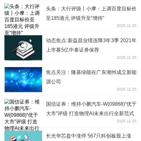
头条：大行评级丨小摩：上调百度目标价
至185港元 评级升至“增持”
2025-11-25
动态焦点:新益昌业绩连降3年3季 2021年
上市募5亿中泰证券保荐
2025-11-25
焦点关注：隆基绿能在广东潮州成立新能
源公司
2025-11-25
国信证券：维持小鹏汽车-W(09868)“优于
大市”评级 打造物理AI未来出行全新范式
2025-11-25
长光华芯盘中涨停 567只科创板股上涨