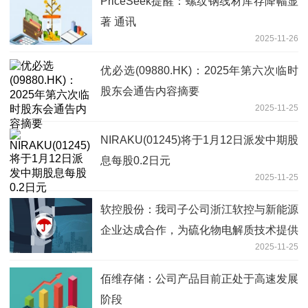
PriceSeek提醒：螺纹钢线材库存降幅显
著 通讯
2025-11-26
优必选(09880.HK)：2025年第六次临时
股东会通告内容摘要
2025-11-25
NIRAKU(01245)将于1月12日派发中期股
息每股0.2日元
2025-11-25
软控股份：我司子公司浙江软控与新能源
企业达成合作，为硫化物电解质技术提供
2025-11-25
整线解决方案，项目正在正常推进中|每
日观察
佰维存储：公司产品目前正处于高速发展
阶段