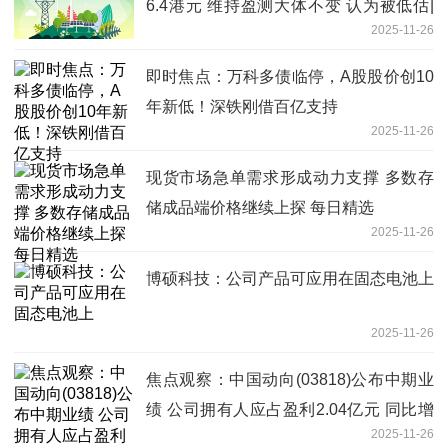
6.4港元 维持盈测大体不变 认为被低估|
2025-11-26
焦点速讯
即时焦点：万科多债临停，A股股价创10
年新低！深铁刚借百亿支持
2025-11-26
现货市场急单需求形成动力支撑 多数存
储成品端价格继续上探 每日精选
2025-11-26
博硕科技：公司产品可应用在固态电池上
2025-11-26
焦点观察：中国动向(03818)公布中期业
绩 公司拥有人应占盈利2.04亿元 同比增
2025-11-26
长48.9%