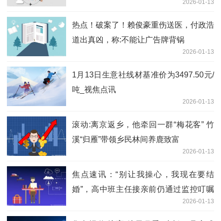
2026-01-13
热点！破案了！赖俊豪重伤送医，付政浩
道出真凶，称:不能让广告牌背锅
2026-01-13
1月13日生意社线材基准价为3497.50元/
吨_视焦点讯
2026-01-13
滚动:离京返乡，他牵回一群“梅花客” 竹
溪“归雁”带领乡民林间养鹿致富
2026-01-13
焦点速讯：“别让我操心，我现在要结
婚”，高中班主任接亲前仍通过监控叮嘱
2026-01-13
学生，网友：爱操心的班主任抽空结了个
婚