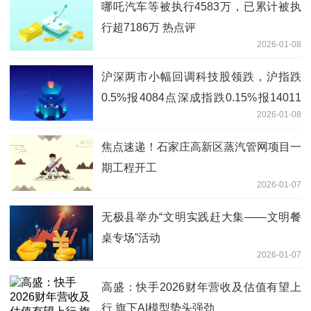
哪吒汽车等被执行4583万，已累计被执
行超7186万 热点评
2026-01-08
沪深两市小幅回调科技股领跌，沪指跌
0.5%报4084点深成指跌0.15%报14011
2026-01-08
点
焦点速递！石家庄高新区蒸汽管网项目一
期工程开工
2026-01-07
无极县举办“文明实践赶大集——文明餐
桌专场”活动
2026-01-07
高盛：快手2026财年营收及估值有望上
行 旗下AI模型势头强劲