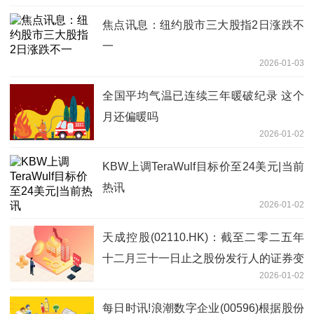
焦点讯息：纽约股市三大股指2日涨跌不
一
2026-01-03
全国平均气温已连续三年暖破纪录 这个
月还偏暖吗
2026-01-02
KBW上调TeraWulf目标价至24美元|当前
热讯
2026-01-02
天成控股(02110.HK)：截至二零二五年
十二月三十一日止之股份发行人的证券变
2026-01-02
动月报表内容摘要 即时
每日时讯!浪潮数字企业(00596)根据股份