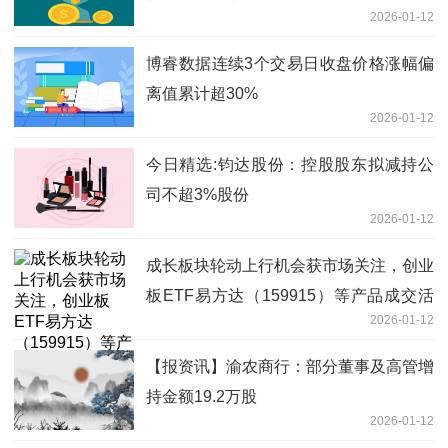
2026-01-12
博睿数据连续3个交易日收盘价格涨幅偏
离值累计超30%
2026-01-12
今日精选:钧达股份：控股股东拟减持公
司不超3%股份
2026-01-12
成长板块轮动上行机会获市场关注，创业
板ETF易方达（159915）等产品成交活
2026-01-12
跃
【报资讯】渝农商行：部分董事及高管增
持金额19.2万股
2026-01-12