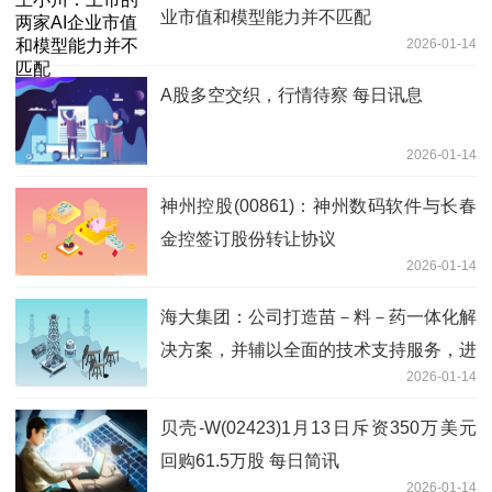
业市值和模型能力并不匹配
2026-01-14
A股多空交织，行情待察 每日讯息
2026-01-14
神州控股(00861)：神州数码软件与长春
金控签订股份转让协议
2026-01-14
海大集团：公司打造苗－料－药一体化解
决方案，并辅以全面的技术支持服务，进
2026-01-14
而提升当地养殖户的养殖效率与经济效
益|快讯
贝壳-W(02423)1月13日斥资350万美元
回购61.5万股 每日简讯
2026-01-14