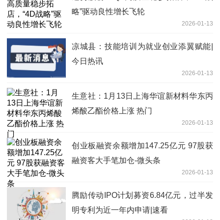
略”驱动良性增长飞轮
2026-01-13
凉城县：技能培训为就业创业添翼赋能|
今日热讯
2026-01-13
生意社：1月13日上海华谊新材料华东丙
烯酸乙酯价格上涨 热门
2026-01-13
创业板融资余额增加147.25亿元 97股获
融资客大手笔加仓-微头条
2026-01-13
腾励传动IPO计划募资6.84亿元，过半发
明专利为近一年内申请|速看