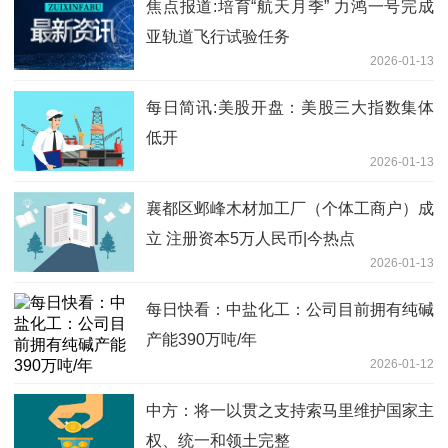
焦点报道:培育“航天月季” 力鸿一号完成
亚轨道飞行试验任务
2026-01-13
每日简讯:美股开盘：美股三大指数集体
低开
2026-01-13
襄都区邺峰木材加工厂（个体工商户）成
立 注册资本5万人民币|今热点
2026-01-13
每日快看：中盐化工：公司目前拥有纯碱
产能390万吨/年
2026-01-12
中方：将一以贯之支持索马里维护国家主
权、统一和领土完整