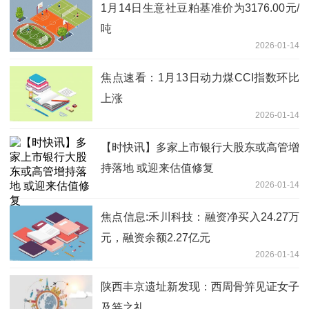
1月14日生意社豆粕基准价为3176.00元/
吨
2026-01-14
焦点速看：1月13日动力煤CCI指数环比
上涨
2026-01-14
【时快讯】多家上市银行大股东或高管增
持落地 或迎来估值修复
2026-01-14
焦点信息:禾川科技：融资净买入24.27万
元，融资余额2.27亿元
2026-01-14
陕西丰京遗址新发现：西周骨笄见证女子
及笄之礼