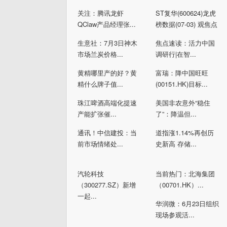
关注：腾讯龙虾
ST复华(600624)龙虎
QClaw产品经理张...
榜数据(07-03) 观焦点
生意社：7月3日神木
焦点速读：活力中国
市场兰炭价格...
调研行|在智...
黄精哪里产的好？黄
富瑞：降中国旺旺
精什么牌子值...
(00151.HK)目标...
珠江啤酒高端化提速
美国非农意外“稳住
产能扩张催...
了”：降温但...
通讯！中信建投：当
道指涨1.14%再创历
前市场情绪处...
史新高 存储...
汽轮科技
当前热门：北海集团
（300277.SZ）新增
（00701.HK）...
一起...
华润微：6月23日组织
现场参观活...