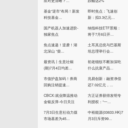
应对更清晰？...
跌幅达2%
基金“逆市”布局！新发
即时焦点：飞速创
科技基金...
新：拟3.3亿元...
国产机器人加速进阶-
纳指科技ETF景顺：
独家焦点
将于7月6日开...
焦点速递！逆袭！湖
土耳其总统与巴基斯
北深山 “柴...
坦总理举行会...
最资讯丨生意社铜
初老细纹不断加深吃
(期)7月4日均差...
什么抗衰产品...
市值护盘加码！券商
兆易创新：融资净偿
回购注销提速...
还7.02亿元，...
CBCX:就业降温推动
方正证券获得发明专
金银反弹-今日关注
利授权：“一...
7月3日生意社动力煤
中裕能源(03633.HK)7
市场基差为45...
月3日斥资99...