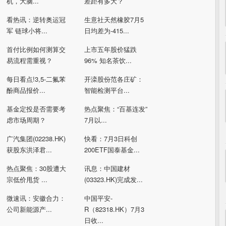
机，大脑...
差距有多大？
看热讯：逆转奥运冠
生意社天然橡胶7月5
军 链球小将...
日均差为-415...
首付比例如何测算交
上市五年股价猛跌
易流程需重视？
96% 知名茶饮...
每日看点!3,5-二氟苯
开滦股份范各庄矿：
酚商品报价...
智能检测平台...
基金定投是否需要考
热点聚焦：“百基连发”
虑市场周期？
7月以...
广汽集团(02238.HK)
快看：7月3日科创
获股东洪泽君...
200ETF国泰基金...
热点聚焦：30股遭大
讯息：中国建材
宗低价甩货 ...
(03323.HK)完成发...
微速讯：安徽合力：
中国平安-
公司新能源产...
R（82318.HK）7月3
日收...