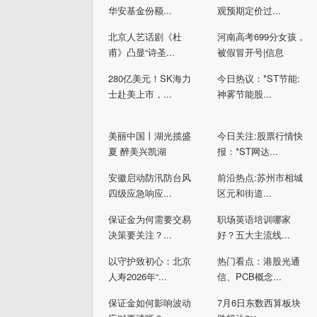
华安基金份额...
观预期定价过...
北京人艺话剧《杜
河南高考699分女孩，
甫》凸显“诗圣...
被假冒开号|信息
280亿美元！SK海力
今日热议：*ST节能:
士赴美上市，...
神雾节能股...
美丽中国丨湖光揽盛
今日关注:股票行情快
夏 醉美兴凯湖
报：*ST网达...
安徽启动防汛防台风
前沿热点:苏州市相城
四级应急响应...
区元和街道...
保证金为何需要交易
职场英语培训哪家
决策要关注？...
好？五大主流线...
以守护致初心：北京
热门看点：港股光通
人寿2026年“...
信、PCB概念...
保证金如何影响波动
7月6日东数西算板块