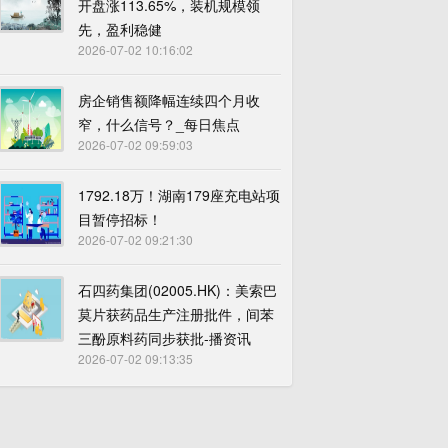
开盘涨113.65%，装机规模领
先，盈利稳健
2026-07-02 10:16:02
房企销售额降幅连续四个月收
窄，什么信号？_每日焦点
2026-07-02 09:59:03
1792.18万！湖南179座充电站项
目暂停招标！
2026-07-02 09:21:30
石四药集团(02005.HK)：美索巴
莫片获药品生产注册批件，间苯
三酚原料药同步获批-播资讯
2026-07-02 09:13:35