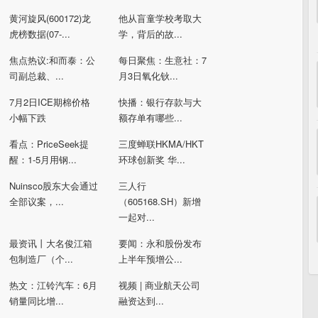
黄河旋风(600172)龙
他从盲童学校考取大
虎榜数据(07-...
学，背后的故...
焦点热议:和而泰：公
每日聚焦：生意社：7
司副总裁、...
月3日氧化钬...
7月2日ICE期棉价格
快播：银行存款与大
小幅下跌
额存单有哪些...
看点：PriceSeek提
三度蝉联HKMA/HKT
醒：1-5月用钢...
环球创新奖 华...
Nuinsco股东大会通过
三人行
全部议案，...
（605168.SH）新增
一起对...
最资讯丨大名俊江箱
要闻：永和股份发布
包制造厂（个...
上半年预增公...
热文：江铃汽车：6月
视频 | 商业航天公司
销量同比增...
融资达到...