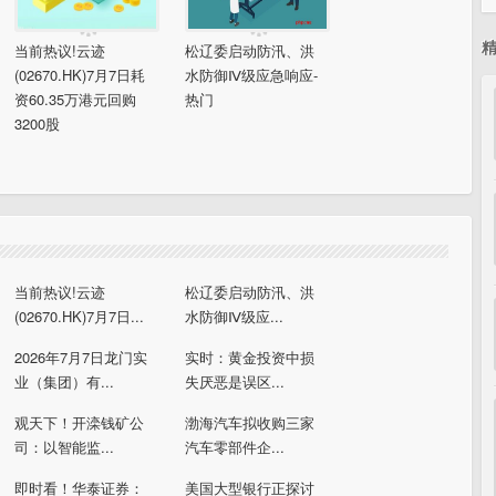
当前热议!云迹
松辽委启动防汛、洪
(02670.HK)7月7日耗
水防御Ⅳ级应急响应-
资60.35万港元回购
热门
3200股
当前热议!云迹
松辽委启动防汛、洪
(02670.HK)7月7日...
水防御Ⅳ级应...
2026年7月7日龙门实
实时：黄金投资中损
业（集团）有...
失厌恶是误区...
观天下！开滦钱矿公
渤海汽车拟收购三家
司：以智能监...
汽车零部件企...
即时看！华泰证券：
美国大型银行正探讨