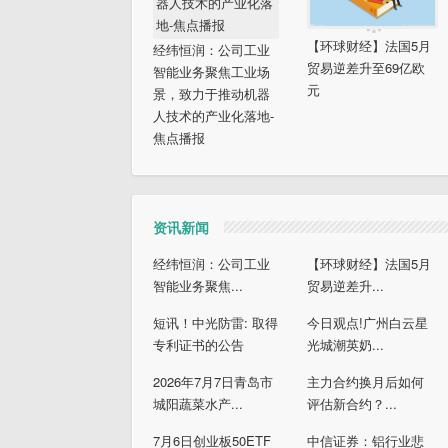
【环球财经】法国5月
经纬恒润：公司工业
贸易逆差升至69亿欧
智能业务聚焦工业场
元
景，致力于推动机器
人技术的产业化落地-
焦点播报
资讯新闻
经纬恒润：公司工业
【环球财经】法国5月
智能业务聚焦...
贸易逆差升...
短讯！中光防雷: 取得
今日观点!广州白云星
专利证书的公告
光城潮英奶...
2026年7月7日青岛市
主力合约换月后如何
城阳蔬菜水产...
评估新合约？...
7月6日创业板50ETF
中信证券：铝行业悲