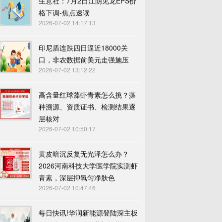
生意社：7月2日江阴见龙EPS价
格下调-焦点速读
2026-07-02 14:17:13
印尼盾连跌四日逼近18000关
口，非农数据前美元走强施压
2026-07-02 13:12:22
高含量红球藻虾青素怎么挑？藻
种溯源、资质证书、检测结果逐
层核对
2026-07-02 10:50:17
黄皮暗沉反复无光泽怎么办？
2026河南科技大学医学院实测虾
青素，深层抑氧匀净肤色
2026-07-02 10:47:46
每日快讯!华润新能源登陆深主板