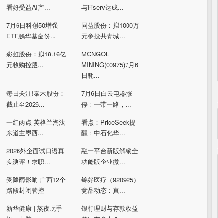
看好受益AI产...
与Fiserv达成...
7月6日科创50增强
同益股份：拟1000万
ETF鹏华基金份...
元参投共青城...
彩虹股份：拟19.16亿
MONGOL
元收购控股...
MINING(00975)7月6
日耗...
每日关注!泰禾股份：
7月6日白云电器涨
截止至2026...
停：一带一路，...
一红两点 英格兰淘汰
看点：PriceSeek提
东道主墨西...
醒：中石化华...
2026外企面试口语真
融一平台新版解锁全
实测评！求职...
功能版企业微...
受降雨影响 广西12个
锦好医疗（920925）
路段封闭管控
竞品动态：真...
新华健康 | 熬夜玩手
银行理财与存款收益