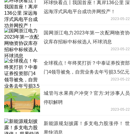
环球快看点丨我国首座！离岸136公里 深
远海浮式风电平台成功并网投产！
2023-05-22
国网浙江电力2023年第一次配网物资协
议库存招标中标候选人 环球消息
2023-05-22
全球视点！年终奖打折？中泰证券投资部
门4领导被免，自营业务去年亏损3.5亿元
2023-05-22
城管与水果商户冲突？官方:对涉事人员
停职解聘
2023-05-22
新能源规划披露！多支电力股涨停！ 世
界快消息