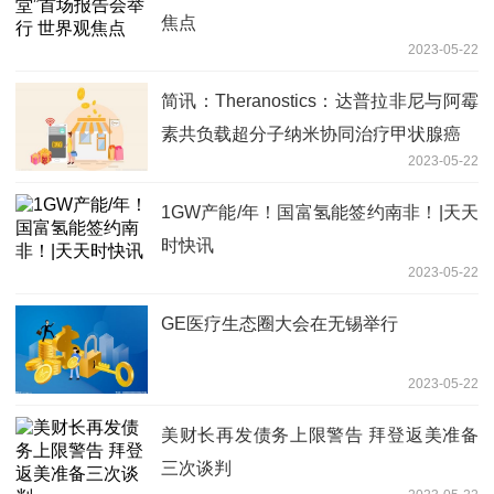
焦点
2023-05-22
简讯：Theranostics：达普拉非尼与阿霉
素共负载超分子纳米协同治疗甲状腺癌
2023-05-22
1GW产能/年！国富氢能签约南非！|天天
时快讯
2023-05-22
GE医疗生态圈大会在无锡举行
2023-05-22
美财长再发债务上限警告 拜登返美准备
三次谈判