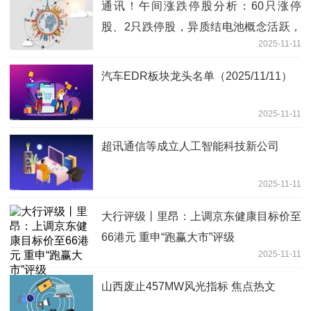
通讯！午间涨跌停股分析：60只涨停
股、2只跌停股，异质结电池概念活跃，
2025-11-11
金辰股份、国晟科技2连板
汽车EDR板块龙头名单（2025/11/11）
2025-11-11
超讯通信等成立人工智能科技新公司
2025-11-11
大行评级丨里昂：上调京东健康目标价至
66港元 重申“跑赢大市”评级
2025-11-11
山西废止457MW风光指标 焦点热文