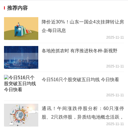
推荐内容
降价近30%！山东一国企4次挂牌转让房
企-每日讯息
2025-11-11
各地抢抓农时 有序推进秋冬种-新视野
2025-11-11
今日516只个股突破五日均线 今日快看
2025-11-11
通讯！午间涨跌停股分析：60只涨停
股、2只跌停股，异质结电池概念活跃，
2025-11-11
金辰股份、国晟科技2连板