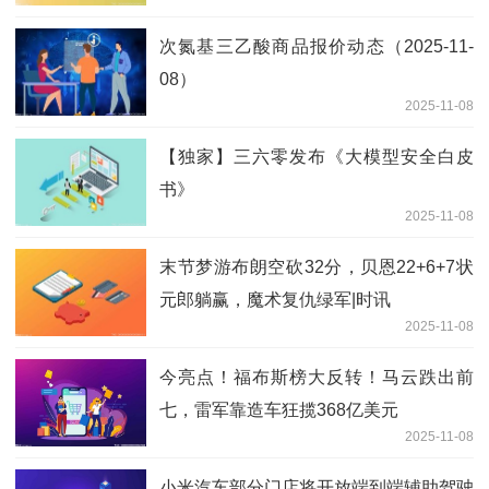
次氮基三乙酸商品报价动态（2025-11-
08）
2025-11-08
【独家】三六零发布《大模型安全白皮
书》
2025-11-08
末节梦游布朗空砍32分，贝恩22+6+7状
元郎躺赢，魔术复仇绿军|时讯
2025-11-08
今亮点！福布斯榜大反转！马云跌出前
七，雷军靠造车狂揽368亿美元
2025-11-08
小米汽车部分门店将开放端到端辅助驾驶