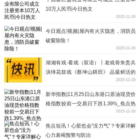
10万人民币|今日热文
2025-11-26
今日观点!视频|屋内有火灾隐患，消防员
破窗除险！
2025-11-26
湖湘有戏·看戏（双语）〡老戏骨朱贵兵
演绎花鼓戏《蔡坤山耕田》 品最鲜活的
2025-11-26
湖湘烟火 快消息
新华指数|11月25日山东港口原油现货价
格指数较前一交易日下跌1.39%_焦点热
2025-11-26
门
焦点短讯！心脏也会“没力气”？专家详解
心力衰竭预警与防治