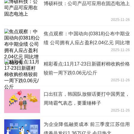
博硕科技：公司产品可应用在固态电池上
2025-11-26
焦点观察：中国动向(03818)公布中期业
绩 公司拥有人应占盈利2.04亿元 同比增
2025-11-26
长48.9%
精彩看点:11月17-23日新疆籽棉收购价格
较前一周下跌0.06元/公斤
2025-11-26
口出狂言，韩国队放狠话要打中国男篮，
周琦霸气表态，要重锤棒子
2025-11-26
为企业降低融资成本 前三季度江苏信用
债券共发行1.36万亿元 今日热文