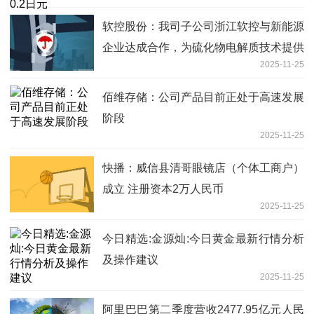
软控股份：我司子公司浙江软控与新能源
企业达成合作，为硫化物电解质技术提供
2025-11-25
整线解决方案，项目正在正常推进中|每
日观察
佰维存储：公司产品目前正处于高速发展
阶段
2025-11-25
快播：威信县清哥眼镜店（个体工商户）
成立 注册资本2万人民币
2025-11-25
今日精选:金源灿:今日黄金最新行情分析
及操作建议
2025-11-25
阿里巴巴第二季度营收2477.95亿元人民