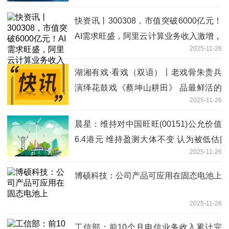
快资讯丨300308，市值突破6000亿元！
AI需求旺盛，阿里云计算业务收入激增，
2025-11-26
机构高频调研的概念股揭晓
湖湘有戏·看戏（双语）〡老戏骨朱贵兵
演绎花鼓戏《蔡坤山耕田》 品最鲜活的
2025-11-26
湖湘烟火 快消息
晨星：维持对中国旺旺(00151)公允价值
6.4港元 维持盈测大体不变 认为被低估|
2025-11-26
焦点速讯
博硕科技：公司产品可应用在固态电池上
2025-11-26
工信部：前10个月电信业务收入累计完