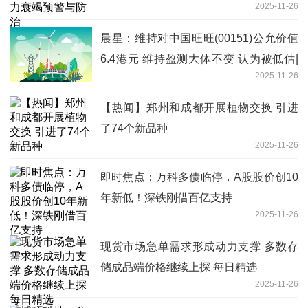
2025-11-26
晨星：维持对中国旺旺(00151)公允价值
6.4港元 维持盈测大体不变 认为被低估|
2025-11-26
焦点速讯
【热闻】郑州和成都开展植物交换 引进
了74个新品种
2025-11-26
即时焦点：万科多债临停，A股股价创10
年新低！深铁刚借百亿支持
2025-11-26
现货市场急单需求形成动力支撑 多数存
储成品端价格继续上探 每日精选
2025-11-26