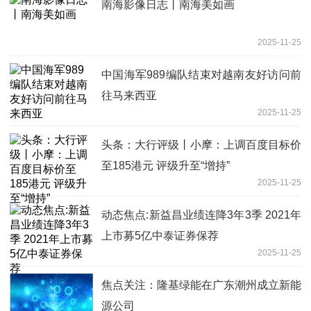
南海影像日志丨南海美如画
2025-11-25
中国海军989编队结束对越南友好访问前
往马来西亚
2025-11-25
头条：大行评级丨小摩：上调百度目标价
至185港元 评级升至“增持”
2025-11-25
动态焦点:新益昌业绩连降3年3季 2021年
上市募5亿中泰证券保荐
2025-11-25
焦点关注：隆基绿能在广东潮州成立新能
源公司