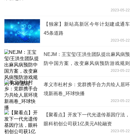
2023-05-22
【独家】新站高新区今年计划建成通车
45条道路
2023-05-22
NEJM：王宝玺/王洪生团队提出麻风病预
防中国方案，改变麻风病预防游戏规则
2023-05-22
环球通讯
孝义市杜村乡：党群携手合力共绘人居环
境新画卷_环球快播
2023-05-22
【聚看点】开发下一代光遗传基因疗法，
眼科初创公司获1亿美元A轮融资
2023-05-22