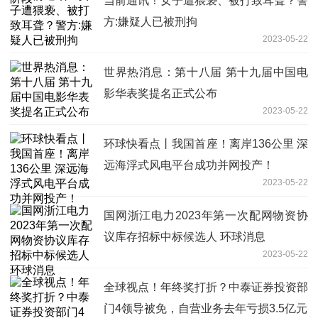
当前通讯！女子遭猥亵、被打致耳聋？警
方:嫌疑人已被刑拘
2023-05-22
世界热消息：第十八届 第十九届中国电
影华表奖提名正式公布
2023-05-22
环球快看点丨我国首座！离岸136公里 深
远海浮式风电平台成功并网投产！
2023-05-22
国网浙江电力2023年第一次配网物资协
议库存招标中标候选人 环球消息
2023-05-22
全球视点！年终奖打折？中泰证券投资部
门4领导被免，自营业务去年亏损3.5亿元