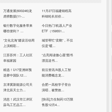
万通发展(600246)龙
11月27日福建锦程高
虎榜数据(11-...
科锦纶长丝价...
银行数字化服务带来
今日热门!机器人产业
哪些便利？ ...
ETF（159551...
“文化北海”建设活动周
城管帮忙“卖鹅”，不仅
上演精彩...
仅是“暖...
江苏苏州：工人社区
“点亮阅读微心愿”图书
幸福家园
漂流送书...
精选！U17亚洲杯预
前沿资讯!A股人工智
选赛中国队12:...
能消费概念龙...
京津冀新能源公司天
合肥一高校学子登台
津北辰天士力...
演唱，被赞效...
消息！武汉市江岸区
[快讯]力生制药13万限
蒜鸟工艺品工...
售股12月4...