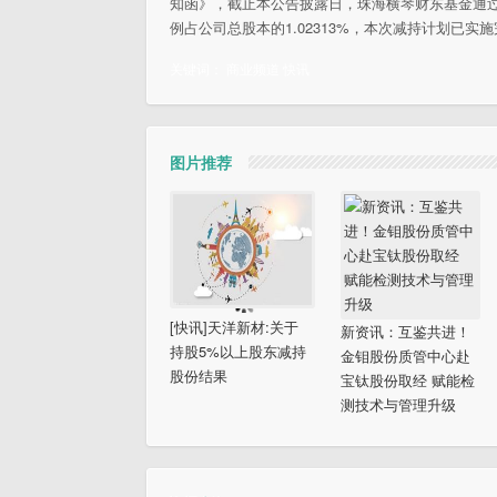
知函》，截止本公告披露日，珠海横琴财东基金通过大
例占公司总股本的1.02313%，本次减持计划已实
关键词：
商业频道
快讯
图片推荐
[快讯]天洋新材:关于
新资讯：互鉴共进！
持股5%以上股东减持
金钼股份质管中心赴
股份结果
宝钛股份取经 赋能检
测技术与管理升级