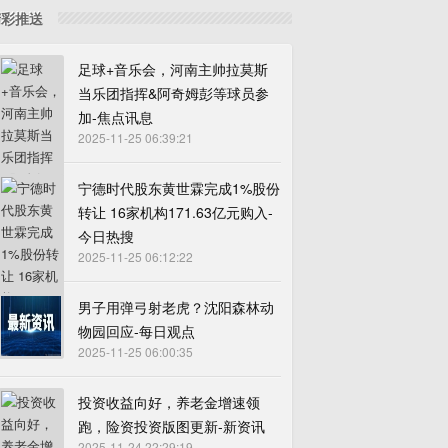
精彩推送
足球+音乐会，河南主帅拉莫斯
当乐团指挥&阿奇姆彭等球员参
加-焦点讯息
2025-11-25 06:39:21
宁德时代股东黄世霖完成1%股份
转让 16家机构171.63亿元购入-
今日热搜
2025-11-25 06:12:22
男子用弹弓射老虎？沈阳森林动
物园回应-每日观点
2025-11-25 06:00:35
投资收益向好，养老金增速领
跑，险资投资版图更新-新资讯
2025-11-24 22:29:19