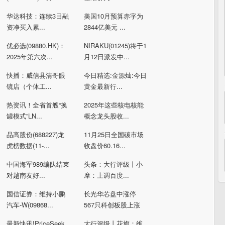
华达科技：连续3日融
美国10月预算赤字为
资净买入累...
2844亿美元 ...
优必选(09880.HK)：
NIRAKU(01245)将于1
2025年第六次...
月12日派发中...
快播：威信县清哥眼
今日精选:金源灿:今日
镜店（个体工...
黄金最新行...
热资讯！全省首艘“换
2025年这些核电核能
罐模式”LN...
概念龙头股收...
品高股份(688227)龙
11月25日全国碳市场
虎榜数据(11-...
收盘价60.16...
中国海军989编队结束
头条：大行评级丨小
对越南友好...
摩：上调百度...
国信证券：维持小鹏
长光华芯盘中涨停
汽车-W(09868...
567只科创板股上涨
最新快讯!PriceSeek
大行评级丨花旗：维