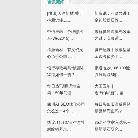
资讯新闻
[快讯]天洋新材:关于
新资讯：互鉴共进！
持股5%以上...
金钼股份质管...
中信里昂：予理想汽
破解鼻唇沟填充效率
车-W(02015)...
之谜：安珍适...
祥源新材：有投资灵
资产配置中股票型基
心巧手公司计...
金该占多少？...
银行存款与其他理财
报道:热火106-103险
渠道如何平衡？
胜雄鹿取6连...
每日热讯!睡虎地秦
大国五年｜
简：50年间遗...
逐“绿”向“新”，塞...
四川AI SEO优化公司
每日头条!B浪反弹轻
怎么选？4个...
易戛然而止吗？
热议:11月27日生意社
35名科学家入选第三
螺纹钢基准...
期新基石研究...