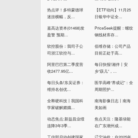
热点评！多特蒙德球
【ETF动向】11月25
迷挂横幅，反...
日银华中证全...
嘉高达资本(01468)发
PriceSeek提醒：螺纹
盈警 预期...
钢线材库存...
软控股份：我司子公
佰维存储：公司产品
司浙江软控与...
目前正处于高...
阿里巴巴第二季度营
每日快报!湘伴丨安
收2477.95亿...
乡“蕻儿”，...
每日头条!东吴证券：
医学高峰“养成记”：全
维持名创优...
周期照护...
全释硬科技丨我国科
南海影像日志丨南海
学家破解嫦娥...
美如画
动态焦点:新益昌业绩
焦点关注：隆基绿能
连降3年3季...
在广东潮州成...
工信部启动创建国家
辽宁油价：自2025年