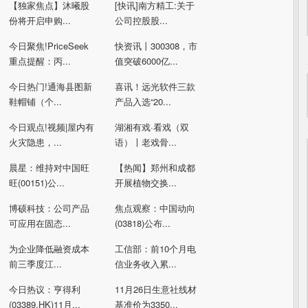
【独家焦点】沐曦股
[快讯]南方精工:关于
份将开启申购...
公司控股股...
今日聚焦!PriceSeek
快资讯丨300308，市
重点提醒：丙...
值突破6000亿...
今日热门!通海县图新
喜讯！远光软件三款
鞋帽铺（个...
产品入选“20...
今日观点!视频|屋内有
湖湘有戏·看戏（双
火灾隐患，...
语）〡老戏骨...
晨星：维持对中国旺
【热闻】郑州和成都
旺(00151)公...
开展植物交换...
博硕科技：公司产品
焦点观察：中国动向
可应用在固态...
(03818)公布...
为企业降低融资成本
工信部：前10个月电
前三季度江...
信业务收入累...
今日热议：亨得利
11月26日生意社线材
(03389.HK)11月...
基准价为3350...