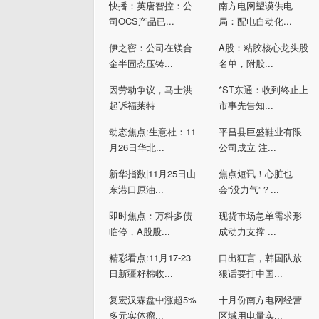
快播：英唐智控：公
南方电网望谟供电
司OCS产品已...
局：配电自动化...
伊之密：公司在镁合
A股：粘胶核心龙头股
金半固态压铸...
名单，附股...
因劳动争议，马士洪
*ST东通：收到终止上
起诉福莱特
市事先告知...
动态焦点:生意社：11
平昌县巨盛鞋业有限
月26日华北...
公司成立 注...
新华指数|11月25日山
焦点短讯！心脏也
东港口原油...
会“没力气”？...
即时焦点：万科多债
现货市场急单需求形
临停，A股股...
成动力支撑 ...
精彩看点:11月17-23
口出狂言，韩国队放
日新疆籽棉收...
狠话要打中国...
复宏汉霖盘中涨超5%
十月份南方电网经营
多元实体瘤...
区域用电量实...